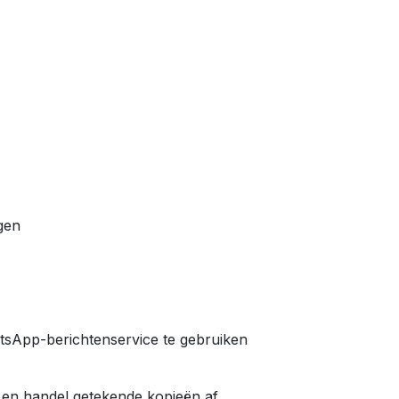
gen
sApp-berichtenservice te gebruiken
en handel getekende kopieën af