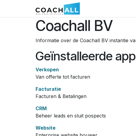
Overslaan naar inhoud
Coachall BV
Informatie over de Coachall BV instantie v
Geïnstalleerde appl
Verkopen
Van offerte tot facturen
Facturatie
Facturen & Betalingen
CRM
Beheer leads en sluit pospects
Website
Enterprise website bouwer