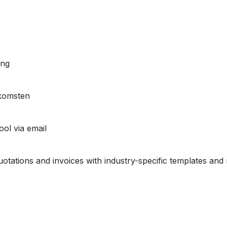
ing
komsten
ol via email
uotations and invoices with industry-specific templates a