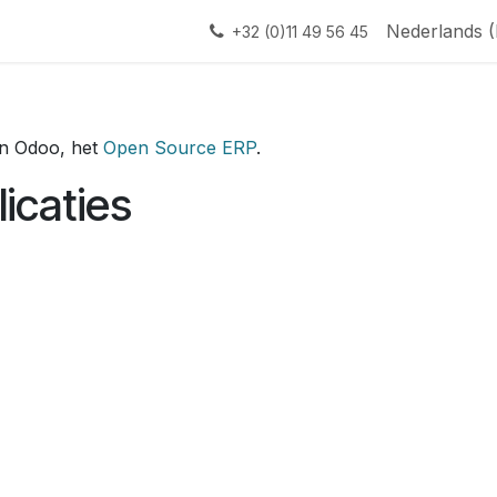
Nederlands 
+32 (0)11 49 56 45
an Odoo, het
Open Source ERP
.
icaties