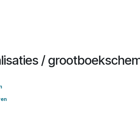
alisaties / grootboeksche
n
ven